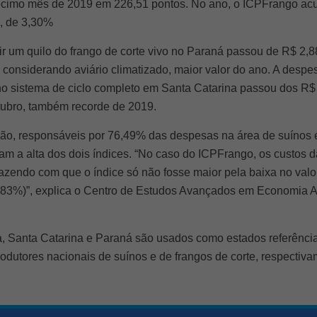
écimo mês de 2019 em 226,51 pontos. No ano, o ICPFrango ac
, de 3,30%
ir um quilo do frango de corte vivo no Paraná passou de R$ 2,
 considerando aviário climatizado, maior valor do ano. A despe
 no sistema de ciclo completo em Santa Catarina passou dos R
tubro, também recorde de 2019.
ão, responsáveis por 76,49% das despesas na área de suínos 
m a alta dos dois índices. “No caso do ICPFrango, os custos d
azendo com que o índice só não fosse maior pela baixa no valo
0,83%)”, explica o Centro de Estudos Avançados em Economia 
 Santa Catarina e Paraná são usados como estados referência
odutores nacionais de suínos e de frangos de corte, respectiva