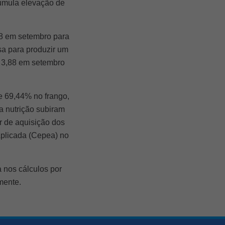
umula elevação de
88 em setembro para
sa para produzir um
$ 3,88 em setembro
e 69,44% no frango,
a nutrição subiram
r de aquisição dos
Aplicada (Cepea) no
 nos cálculos por
mente.