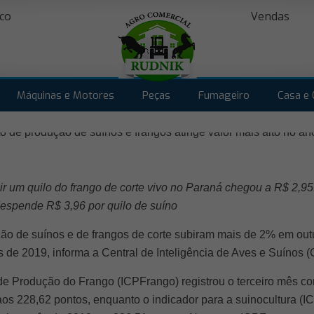
co
Vendas
Máquinas e Motores
Peças
Fumageiro
Casa e 
ir um quilo do frango de corte vivo no Paraná chegou a R$ 2,9
 despende R$ 3,96 por quilo de suíno
ão de suínos e de frangos de corte subiram mais de 2% em ou
s de 2019, informa a Central de Inteligência de Aves e Suínos 
de Produção do Frango (ICPFrango) registrou o terceiro mês c
os 228,62 pontos, enquanto o indicador para a suinocultura (I