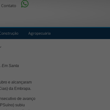
Contato
Construção
Agropecuária
5. Em Santa
tubro e alcançaram
(Cias) da Embrapa.
onsecutivo de avanço
CPSuíno) subiu