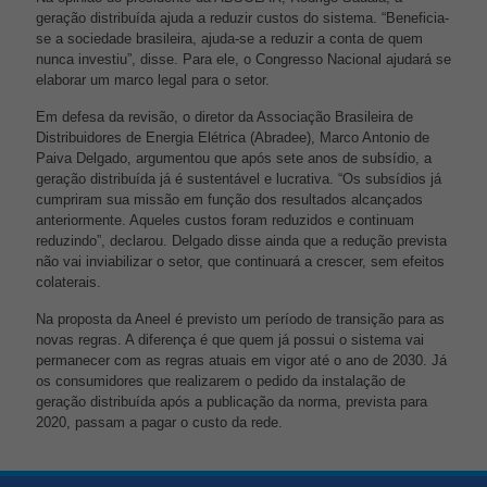
geração distribuída ajuda a reduzir custos do sistema. “Beneficia-
se a sociedade brasileira, ajuda-se a reduzir a conta de quem
nunca investiu”, disse. Para ele, o Congresso Nacional ajudará se
elaborar um marco legal para o setor.
Em defesa da revisão, o diretor da Associação Brasileira de
Distribuidores de Energia Elétrica (Abradee), Marco Antonio de
Paiva Delgado, argumentou que após sete anos de subsídio, a
geração distribuída já é sustentável e lucrativa. “Os subsídios já
cumpriram sua missão em função dos resultados alcançados
anteriormente. Aqueles custos foram reduzidos e continuam
reduzindo”, declarou. Delgado disse ainda que a redução prevista
não vai inviabilizar o setor, que continuará a crescer, sem efeitos
Necessário
colaterais.
Esses cookies
não são
Na proposta da Aneel é previsto um período de transição para as
opcionais. São
novas regras. A diferença é que quem já possui o sistema vai
necessários
para o
permanecer com as regras atuais em vigor até o ano de 2030. Já
funcionamento
os consumidores que realizarem o pedido da instalação de
do site.
geração distribuída após a publicação da norma, prevista para
2020, passam a pagar o custo da rede.
Estatísticas
Para que