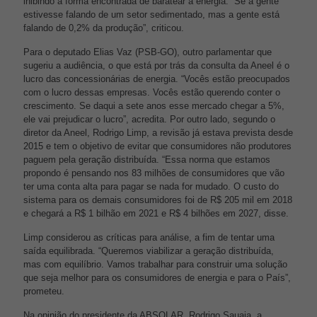
inibindo a forma encontrada de baratear a energia. “Se a gente
estivesse falando de um setor sedimentado, mas a gente está
falando de 0,2% da produção”, criticou.
Para o deputado Elias Vaz (PSB-GO), outro parlamentar que
sugeriu a audiência, o que está por trás da consulta da Aneel é o
lucro das concessionárias de energia. “Vocês estão preocupados
com o lucro dessas empresas. Vocês estão querendo conter o
crescimento. Se daqui a sete anos esse mercado chegar a 5%,
ele vai prejudicar o lucro”, acredita. Por outro lado, segundo o
diretor da Aneel, Rodrigo Limp, a revisão já estava prevista desde
2015 e tem o objetivo de evitar que consumidores não produtores
paguem pela geração distribuída. “Essa norma que estamos
propondo é pensando nos 83 milhões de consumidores que vão
ter uma conta alta para pagar se nada for mudado. O custo do
sistema para os demais consumidores foi de R$ 205 mil em 2018
e chegará a R$ 1 bilhão em 2021 e R$ 4 bilhões em 2027, disse.
Limp considerou as críticas para análise, a fim de tentar uma
saída equilibrada. “Queremos viabilizar a geração distribuída,
mas com equilíbrio. Vamos trabalhar para construir uma solução
que seja melhor para os consumidores de energia e para o País”,
prometeu.
Na opinião do presidente da ABSOLAR, Rodrigo Sauaia, a