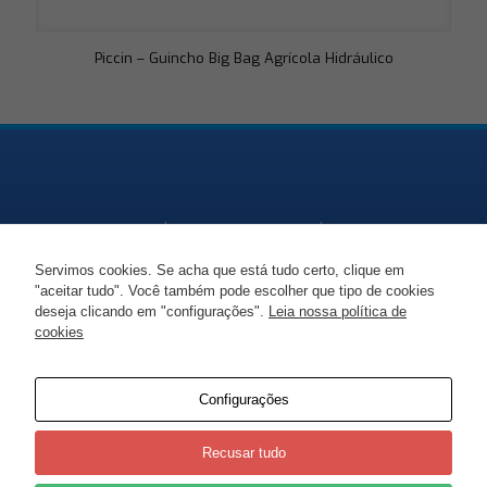
Piccin – Guincho Big Bag Agrícola Hidráulico
Servimos cookies. Se acha que está tudo certo, clique em
"aceitar tudo". Você também pode escolher que tipo de cookies
Endereço
Telefone
Email
deseja clicando em "configurações".
Leia nossa política de
cookies
SC-477, KM 86 -
+55 47 99938 1447
marciorudni@gmail.co
Moema, Itaiópolis -
SC
Configurações
Recusar tudo