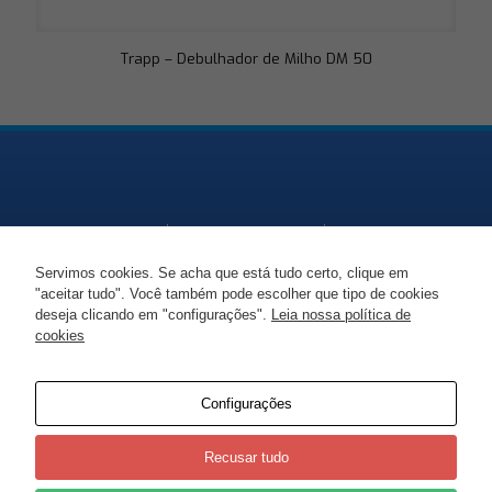
Trapp – Debulhador de Milho DM 50
Servimos cookies. Se acha que está tudo certo, clique em
"aceitar tudo". Você também pode escolher que tipo de cookies
Endereço
Telefone
Email
deseja clicando em "configurações".
Leia nossa política de
cookies
SC-477, KM 86 -
+55 47 99938 1447
marciorudni@gmail.co
Moema, Itaiópolis -
SC
Configurações
Recusar tudo