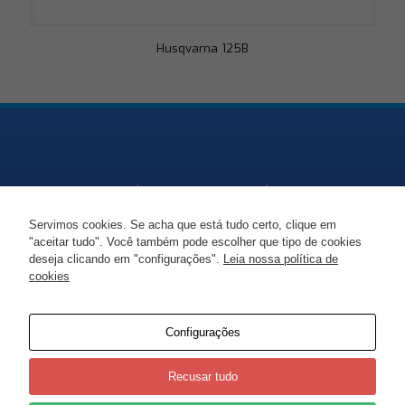
Husqvarna 125B
Servimos cookies. Se acha que está tudo certo, clique em
"aceitar tudo". Você também pode escolher que tipo de cookies
Endereço
Telefone
Email
deseja clicando em "configurações".
Leia nossa política de
cookies
SC-477, KM 86 -
+55 47 99938 1447
marciorudni@gmail.co
Moema, Itaiópolis -
SC
Configurações
Recusar tudo