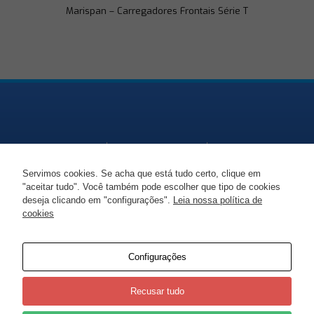
Marispan – Carregadores Frontais Série T
Servimos cookies. Se acha que está tudo certo, clique em
"aceitar tudo". Você também pode escolher que tipo de cookies
Endereço
Telefone
Email
deseja clicando em "configurações".
Leia nossa política de
cookies
SC-477, KM 86 -
+55 47 99938 1447
marciorudni@gmail.co
Moema, Itaiópolis -
SC
Configurações
Recusar tudo