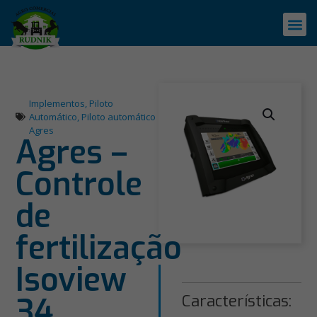
Implementos
,
Piloto
Automático
,
Piloto automático
Agres
Agres –
Controle
de
fertilização
Isoview
34
Características: