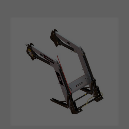
Para que o
nosso site
funcione o
melhor possível
durante a sua
visita. Se você
recusar esses
cookies,
algumas
funcionalidades
desaparecerão
do site.
Marketing
Ao compartilhar
seus interesses
e
comportamento
ao visitar nosso
site, você
aumenta a
chance de ver
conteúdo e
ofertas
personalizadas.