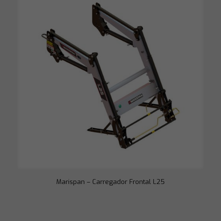
melhor possível
durante a sua
visita. Se você
recusar esses
cookies,
algumas
funcionalidades
desaparecerão
do site.
Marketing
Ao compartilhar
seus interesses
e
comportamento
ao visitar nosso
site, você
aumenta a
chance de ver
conteúdo e
ofertas
personalizadas.
Marispan – Carregador Frontal L25