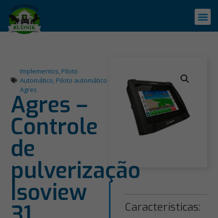
Implementos
,
Piloto
Automático
,
Piloto automático
Agres
Agres –
Controle
de
pulverização
Isoview
31
Características: