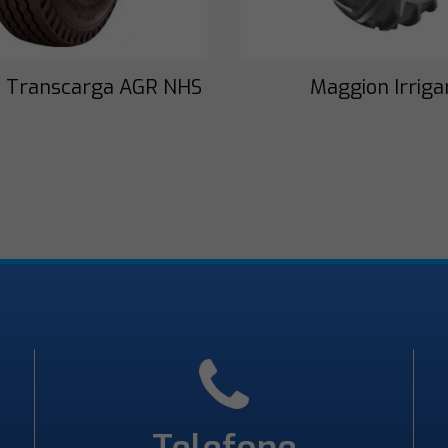
 Transcarga AGR NHS
Maggion Irriga
Necessário
Esses cookies
não são
opcionais. São
necessários
para o
funcionamento
do site.
Telefone