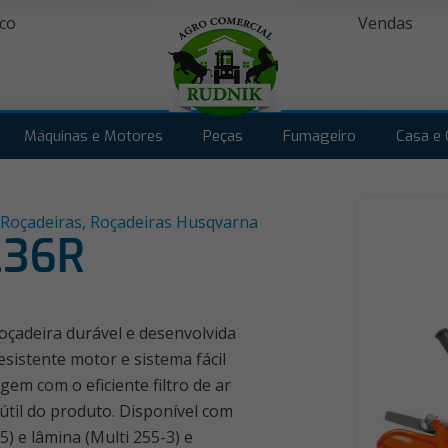
co
Vendas
Máquinas e Motores
Peças
Fumageiro
Casa e 
Roçadeiras
,
Roçadeiras Husqvarna
236R
çadeira durável e desenvolvida
esistente motor e sistema fácil
m com o eficiente filtro de ar
útil do produto. Disponível com
5) e lâmina (Multi 255-3) e