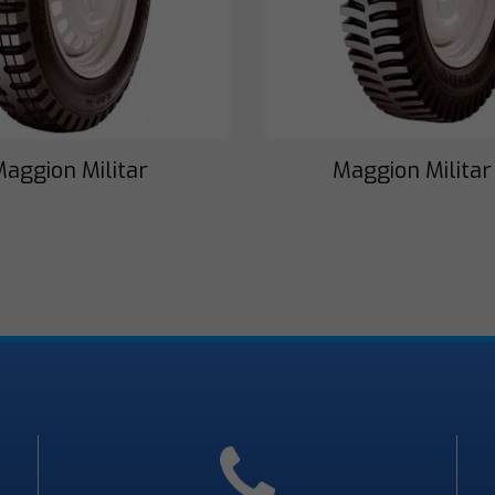
aggion Militar
Maggion Militar
Necessário
Esses cookies
não são
opcionais. São
necessários
para o
funcionamento
do site.