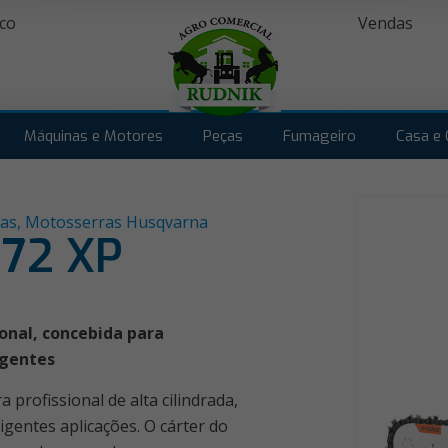
co
Vendas
Máquinas e Motores
Peças
Fumageiro
Casa e 
as
,
Motosserras Husqvarna
372 XP
ional, concebida para
igentes
profissional de alta cilindrada,
igentes aplicações. O cárter do