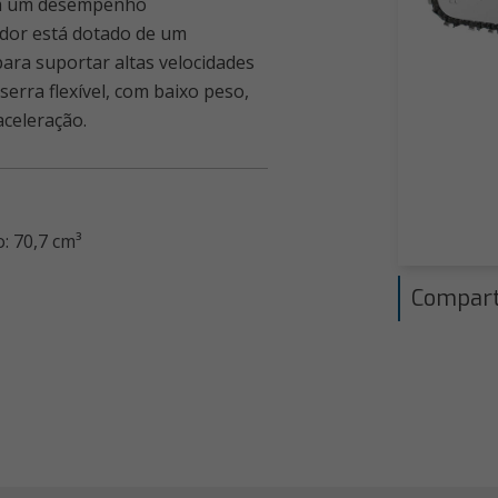
êm um desempenho
ador está dotado de um
para suportar altas velocidades
erra flexível, com baixo peso,
aceleração.
: 70,7 cm³
Compart