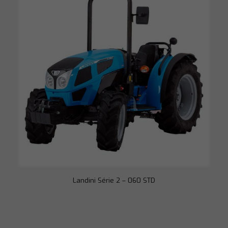
melhor possível
durante a sua
visita. Se você
recusar esses
cookies,
algumas
funcionalidades
desaparecerão
do site.
Marketing
Ao compartilhar
seus interesses
e
comportamento
ao visitar nosso
site, você
aumenta a
chance de ver
conteúdo e
ofertas
personalizadas.
Landini Série 2 – 060 STD