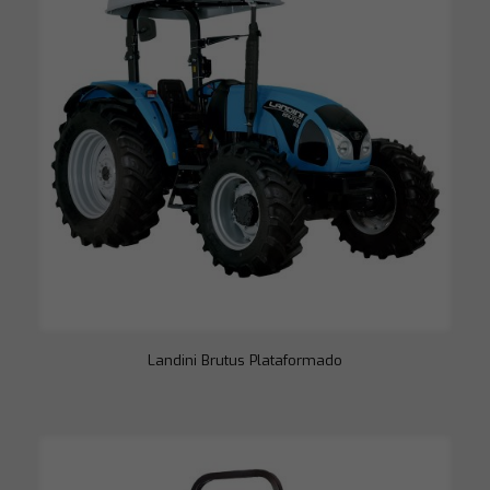
Necessário
Esses cookies
não são
opcionais. São
necessários
para o
funcionamento
do site.
Estatísticas
Para que
possamos
melhorar a
funcionalidade
e a estrutura
do site, com
base em como
o site é usado.
Landini Brutus Plataformado
Experiência
Para que o
nosso site
funcione o