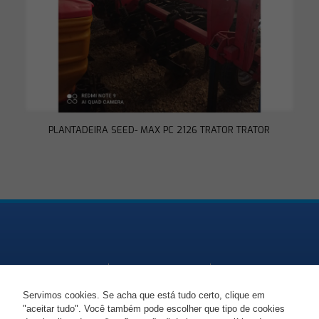
funcionalidades
desaparecerão
do site.
Marketing
Ao compartilhar
seus interesses
e
comportamento
ao visitar nosso
PLANTADEIRA SEED- MAX PC 2126 TRATOR TRATOR
site, você
aumenta a
chance de ver
conteúdo e
ofertas
personalizadas.
Servimos cookies. Se acha que está tudo certo, clique em
"aceitar tudo". Você também pode escolher que tipo de cookies