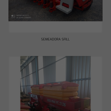
necessários
para o
funcionamento
do site.
Estatísticas
Para que
possamos
SEMEADORA SFILL
melhorar a
funcionalidade
e a estrutura
do site, com
base em como
o site é usado.
Experiência
Para que o
nosso site
funcione o
melhor possível
durante a sua
visita. Se você
recusar esses
cookies,
algumas