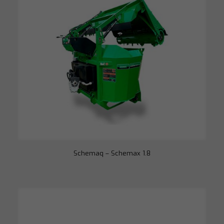
Necessário
Esses cookies
não são
opcionais. São
necessários
para o
funcionamento
do site.
Estatísticas
Para que
possamos
melhorar a
funcionalidade
e a estrutura
do site, com
base em como
Schemaq – Schemax 1.8
o site é usado.
Experiência
Para que o
nosso site
funcione o
melhor possível