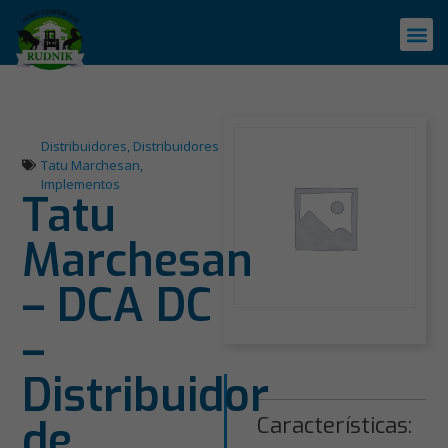
Distribuidores
,
Distribuidores
Tatu Marchesan
,
Implementos
Tatu
Marchesan
– DCA DC
–
Distribuidor
de
Características: