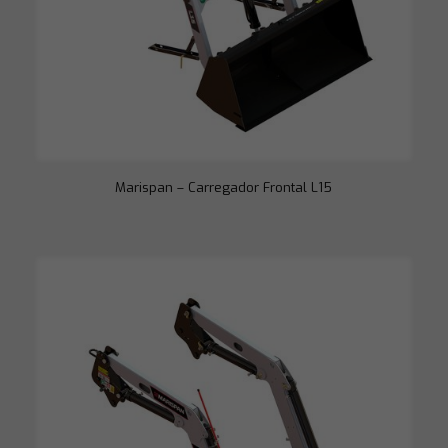
opcionais. São
necessários
para o
funcionamento
do site.
Estatísticas
Para que
possamos
melhorar a
Marispan – Carregador Frontal L15
funcionalidade
e a estrutura
do site, com
base em como
o site é usado.
Experiência
Para que o
nosso site
funcione o
melhor possível
durante a sua
visita. Se você
recusar esses
cookies,