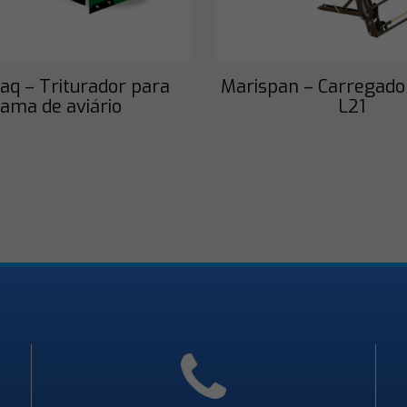
q – Triturador para
Marispan – Carregado
ama de aviário
L21
Necessário
Esses cookies
não são
opcionais. São
necessários
para o
funcionamento
do site.