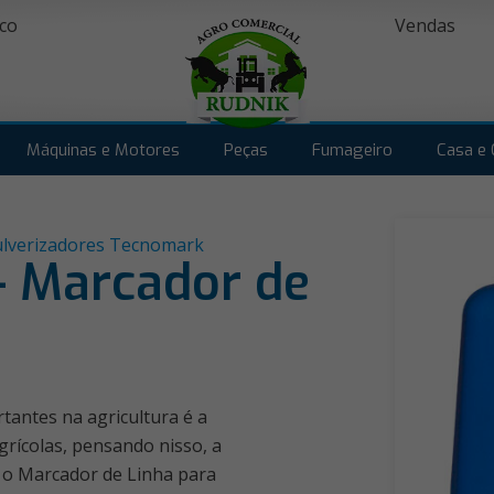
co
Vendas
Máquinas e Motores
Peças
Fumageiro
Casa e 
lverizadores Tecnomark
 Marcador de
tantes na agricultura é a
grícolas, pensando nisso, a
 Marcador de Linha para