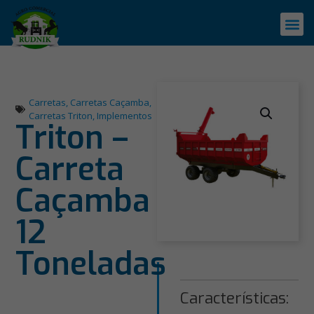
Carretas
,
Carretas Caçamba
,
Carretas Triton
,
Implementos
Triton –
Carreta
Caçamba
12
Toneladas
Características: