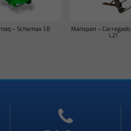
maq – Schemax 1.8
Marispan – Carregado
L21
Necessário
Esses cookies
não são
opcionais. São
necessários
para o
funcionamento
do site.