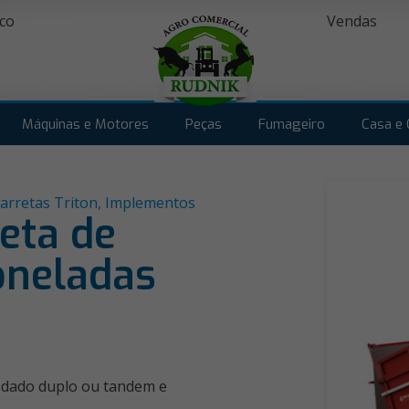
co
Vendas
Máquinas e Motores
Peças
Fumageiro
Casa e 
arretas Triton
,
Implementos
reta de
oneladas
rodado duplo ou tandem e