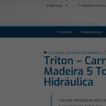
Empresa
Trabalhe conos
Tratores
Implementos
Carretas
,
Carretas de Madeira
,
C
Triton – Car
Madeira 5 T
Hidráulica
Carreta metálica de eixo 