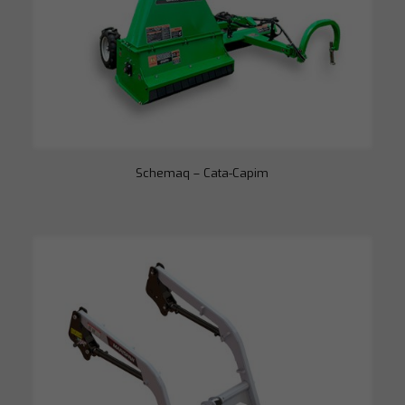
opcionais. São
necessários
para o
funcionamento
do site.
Estatísticas
Para que
possamos
melhorar a
Schemaq – Cata-Capim
funcionalidade
e a estrutura
do site, com
base em como
o site é usado.
Experiência
Para que o
nosso site
funcione o
melhor possível
durante a sua
visita. Se você
recusar esses
cookies,