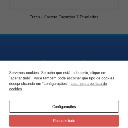
Triton – Carreta Caçamba 7 Toneladas
Servimos cookies. Se acha que está tudo certo, clique em
"aceitar tudo". Você também pode escolher que tipo de cookies
Endereço
Telefone
Email
deseja clicando em "configurações".
Leia nossa política de
cookies
Necessário
SC-477, KM 86 -
+55 47 99938 1447
marciorudni@gmail.co
Esses cookies
Moema, Itaiópolis -
não são
opcionais. São
SC
Configurações
necessários
para o
funcionamento
Recusar tudo
do site.