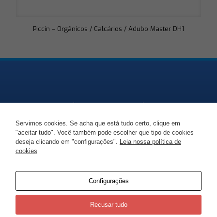
Piccin – Orgânicos / Calcários / Adubo Master DH1
Servimos cookies. Se acha que está tudo certo, clique em
"aceitar tudo". Você também pode escolher que tipo de cookies
Endereço
Telefone
Email
deseja clicando em "configurações".
Leia nossa política de
cookies
Necessário
SC-477, KM 86 -
+55 47 99938 1447
marciorudni@gmail.co
Esses cookies
Moema, Itaiópolis -
não são
opcionais. São
SC
Configurações
necessários
para o
funcionamento
Recusar tudo
do site.