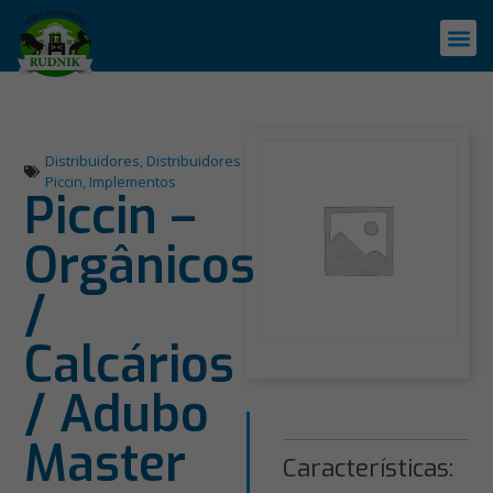
Distribuidores
,
Distribuidores
Piccin
,
Implementos
Piccin –
Orgânicos
/
Calcários
/ Adubo
Master
Características: