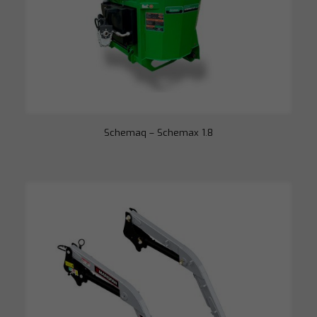
opcionais. São
necessários
para o
funcionamento
do site.
Estatísticas
Para que
possamos
melhorar a
Schemaq – Schemax 1.8
funcionalidade
e a estrutura
do site, com
base em como
o site é usado.
Experiência
Para que o
nosso site
funcione o
melhor possível
durante a sua
visita. Se você
recusar esses
cookies,