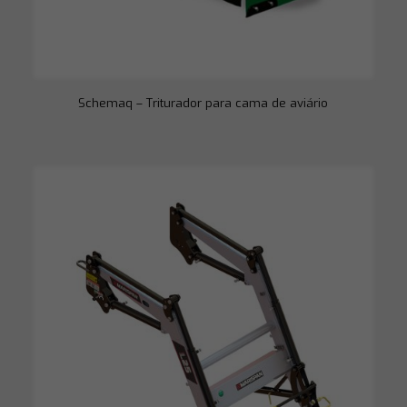
Schemaq – Triturador para cama de aviário
Necessário
Esses cookies
não são
opcionais. São
necessários
para o
funcionamento
do site.
Estatísticas
Para que
possamos
melhorar a
funcionalidade
e a estrutura
do site, com
base em como