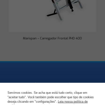
conteúdo e
ofertas
personalizadas.
Marispan – Carregador Frontal PHD 400
Servimos cookies. Se acha que está tudo certo, clique em
"aceitar tudo". Você também pode escolher que tipo de cookies
Endereço
Telefone
Email
deseja clicando em "configurações".
Leia nossa política de