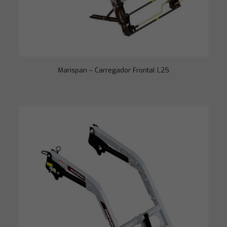
o site é usado.
Experiência
Para que o
nosso site
funcione o
melhor possível
Marispan – Carregador Frontal L25
durante a sua
visita. Se você
recusar esses
cookies,
algumas
funcionalidades
desaparecerão
do site.
Marketing
Ao compartilhar
seus interesses
e
comportamento
ao visitar nosso
site, você
aumenta a
chance de ver