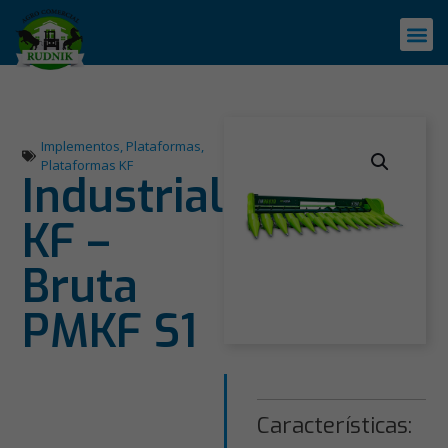
Implementos
,
Plataformas
,
Plataformas KF
Industrial
KF –
Bruta
PMKF S1
Características: