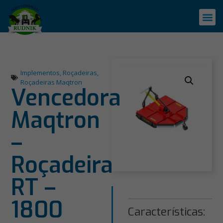
Implementos
,
Roçadeiras
,
Roçadeiras Maqtron
Vencedora
Maqtron
–
Roçadeira
RT –
1800
Características: