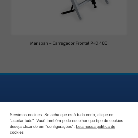
ofertas
personalizadas.
Marispan – Carregador Frontal PHD 400
Servimos cookies. Se acha que está tudo certo, clique em
"aceitar tudo". Você também pode escolher que tipo de cookies
Endereço
Telefone
Email
deseja clicando em "configurações".
Leia nossa política de
cookies