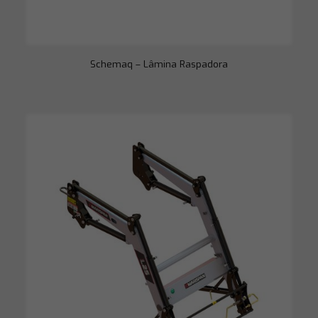
Schemaq – Lâmina Raspadora
Necessário
Esses cookies
não são
opcionais. São
necessários
para o
funcionamento
do site.
Estatísticas
Para que
possamos
melhorar a
funcionalidade
e a estrutura
do site, com
base em como
o site é usado.