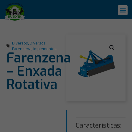
Diversos
,
Diversos
Farenzena
,
Implementos
Farenzena
– Enxada
Rotativa
Características: