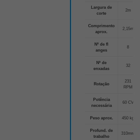
Largura de
2m
corte
Comprimento
2,15m
aprox.
Nº de fl
8
anges
Nº de
32
enxadas
231
Rotação
RPM
Potência
60 CV
necessária
Peso aprox.
450 kg
Profund. de
310mm
trabalho