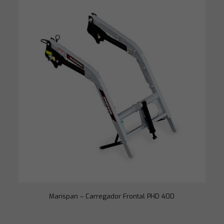
funcione o
melhor possível
durante a sua
visita. Se você
recusar esses
cookies,
algumas
funcionalidades
desaparecerão
do site.
Marketing
Ao compartilhar
seus interesses
e
comportamento
ao visitar nosso
site, você
aumenta a
chance de ver
conteúdo e
ofertas
personalizadas.
Marispan – Carregador Frontal PHD 400