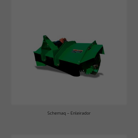
Necessário
Esses cookies
não são
opcionais. São
necessários
para o
funcionamento
do site.
Estatísticas
Para que
possamos
melhorar a
funcionalidade
e a estrutura
do site, com
base em como
o site é usado.
Schemaq – Enleirador
Experiência
Para que o
nosso site